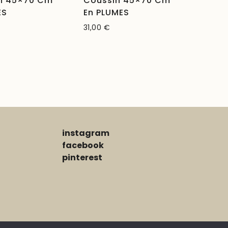
n 45×70 Cm
Coussin 45×70 Cm
ES
En PLUMES
31,00
€
instagram
facebook
pinterest