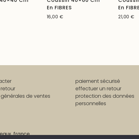
 40×40 Cm
Coussin 40×60 Cm
Coussi
S
En FIBRES
En FIBR
16,00
€
21,00
€
acter
paiement sécurisé
 retour
effectuer un retour
 générales de ventes
protection des données
personnelles
eaux, france