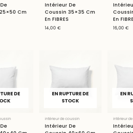
 De
Intérieur De
Intérie
 25×50 Cm
Coussin 35×35 Cm
Coussi
S
En FIBRES
En FIBR
14,00
€
16,00
€
PTURE DE
EN RUPTURE DE
EN R
TOCK
STOCK
coussin
intérieur de coussin
intérieur d
 De
Intérieur De
Intérie