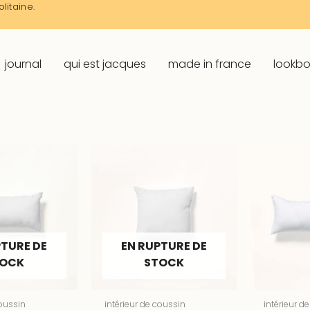
litaine.
journal
qui est jacques
made in france
lookb
PTURE DE
EN RUPTURE DE
TOCK
STOCK
coussin
intérieur de coussin
intérieur d