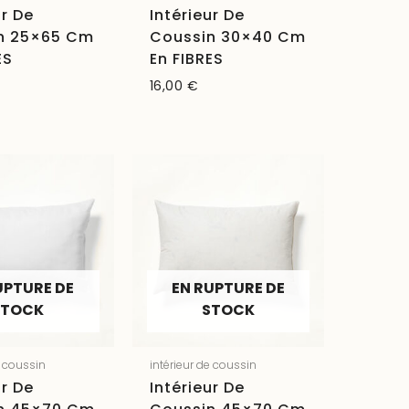
ur De
Intérieur De
n 25×65 Cm
Coussin 30×40 Cm
ES
En FIBRES
16,00
€
UPTURE DE
EN RUPTURE DE
STOCK
STOCK
e coussin
intérieur de coussin
ur De
Intérieur De