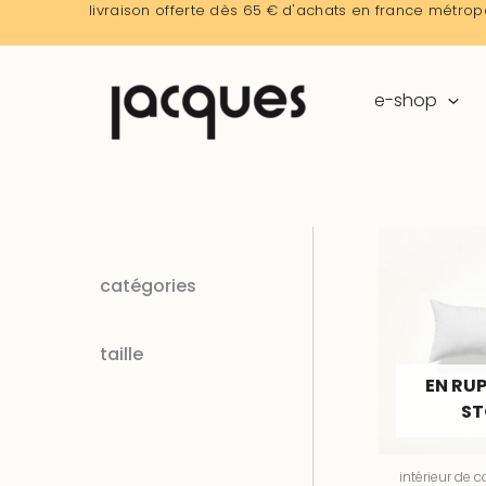
aller
livraison offerte dès 65 € d'achats en france métropo
au
contenu
e-shop
catégories
taille
EN RU
S
intérieur de 