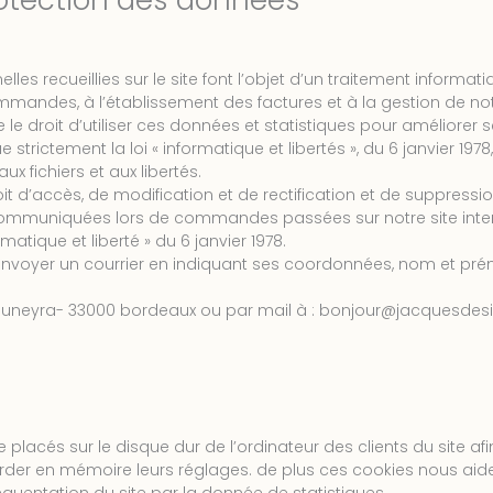
rotection des données
lles recueillies sur le site font l’objet d’un traitement informat
mandes, à l’établissement des factures et à la gestion de notr
e le droit d’utiliser ces données et statistiques pour améliorer s
 strictement la loi « informatique et libertés », du 6 janvier 197
aux fichiers et aux libertés.
roit d’accès, de modification et de rectification et de suppress
mmuniquées lors de commandes passées sur notre site inte
formatique et liberté » du 6 janvier 1978.
t envoyer un courrier en indiquant ses coordonnées, nom et pré
 mouneyra- 33000 bordeaux ou par mail à : bonjour@jacquesdesi
placés sur le disque dur de l’ordinateur des clients du site afin 
arder en mémoire leurs réglages. de plus ces cookies nous aid
équentation du site par la donnée de statistiques.