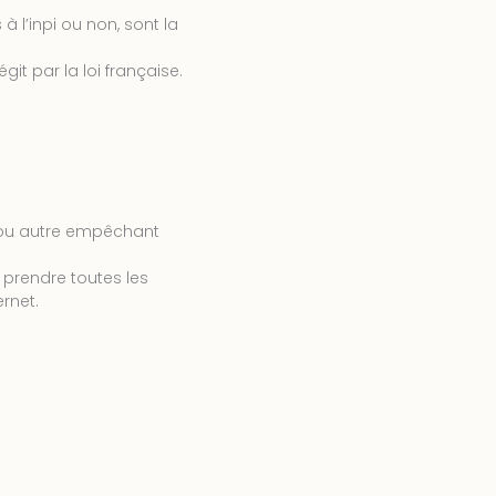
à l’inpi ou non, sont la
it par la loi française.
e ou autre empêchant
 prendre toutes les
rnet.