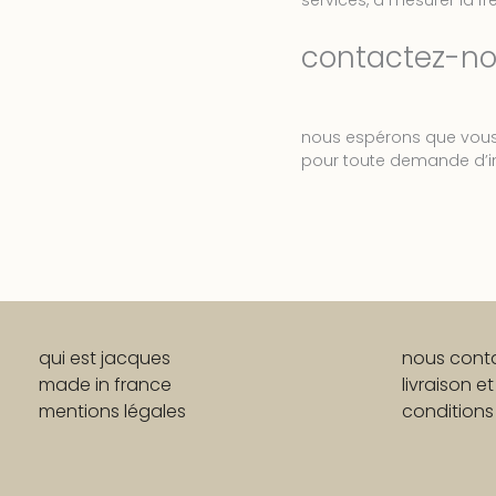
contactez-n
nous espérons que vous 
pour toute demande d’i
qui est jacques
nous cont
made in france
livraison et
mentions légales
conditions