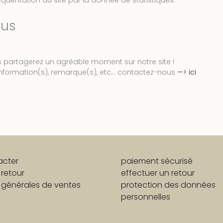
ous
partagerez un agréable moment sur notre site !
nformation(s), remarque(s), etc… contactez-nous
—> ici
acter
paiement sécurisé
 retour
effectuer un retour
 générales de ventes
protection des données
personnelles