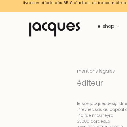
aller
livraison offerte dès 65 € d'achats en france métropo
au
contenu
e-shop
mentions légales
éditeur
le site jacquesdesign.fr e
14février, sas au capital
140 rue mouneyra
33000 bordeaux