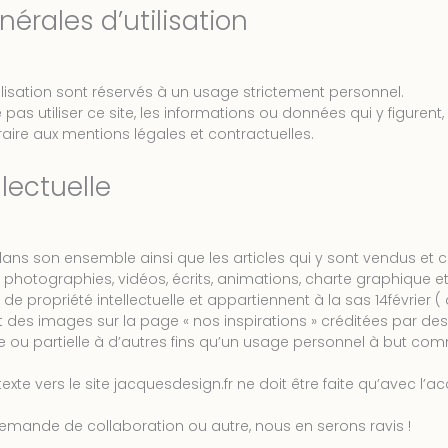
érales d’utilisation
tilisation sont réservés à un usage strictement personnel.
s utiliser ce site, les informations ou données qui y figurent, à 
ntraire aux mentions légales et contractuelles.
llectuelle
 dans son ensemble ainsi que les articles qui y sont vendus et
s, photographies, vidéos, écrits, animations, charte graphique 
de propriété intellectuelle et appartiennent à la sas 14février (
t des images sur la page « nos inspirations » créditées par des 
e ou partielle à d’autres fins qu’un usage personnel à but com
texte vers le site jacquesdesign.fr ne doit être faite qu’avec l’a
demande de collaboration ou autre, nous en serons ravis !