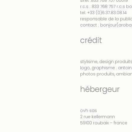
siret :833 768 757 00019
r.c.s : 833 768 757 r.c.s 
tel: +33 (0)6.37.83.08.14
responsable de la publica
contact : bonjour(aroba
crédit
stylisme, design produits
logo, graphisme : antoin
photos produits, ambiance
hébergeur
ovh sas
2 rue kellermann
59100 roubaix – france