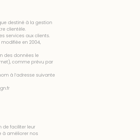
ique destiné à la gestion
e clientèle.
es services aux clients.
8, modifiée en 2004,
ion des données le
rnet), comme prévu par
nom à l’adresse suivante
gn.fr
de faciliter leur
e à améliorer nos