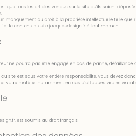
si que tous les articles vendus sur le site qu’ils soient déposés 
.
n manquement au droit à la propriété intellectuelle telle que rég
difier le contenu du site jacquesdesign.fr à tout moment.
é
éditeur ne pourra pas être engagé en cas de panne, défaillanc
 au site est sous votre entière responsabilité, vous devez donc
er votre matériel notamment en cas d’attaques virales via inte
le
esign.fr, est soumis au droit français.