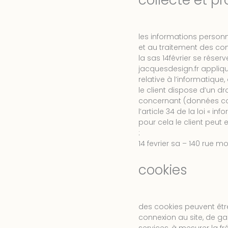
collecte et p
les informations personne
et au traitement des com
la sas 14février se réserv
jacquesdesign.fr applique
relative à l’informatique, 
le client dispose d’un d
concernant (données co
l’article 34 de la loi « in
pour cela le client peu
:
14 fevrier sa – 140 rue
cookies
des cookies peuvent être 
connexion au site, de g
services, à mesurer la fr