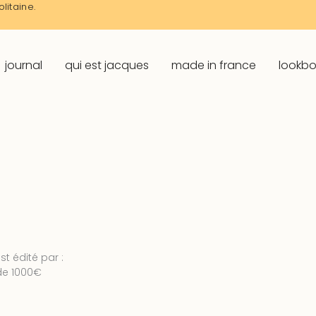
litaine.
journal
qui est jacques
made in france
lookb
st édité par :
 de 1000€