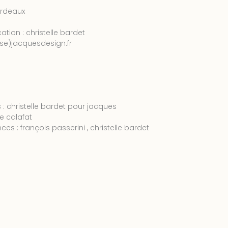
bordeaux
tion : christelle bardet
se)jacquesdesign.fr
 : christelle bardet pour jacques
e calafat
s : françois passerini , christelle bardet