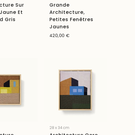
cture Sur
Grande
, Jaune Et
Architecture,
nd Gris
Petites Fenêtres
Jaunes
420,00
€
m
28 x 34 cm