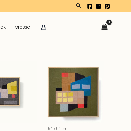
rechercher
ook
presse
m
54 x 54 cm