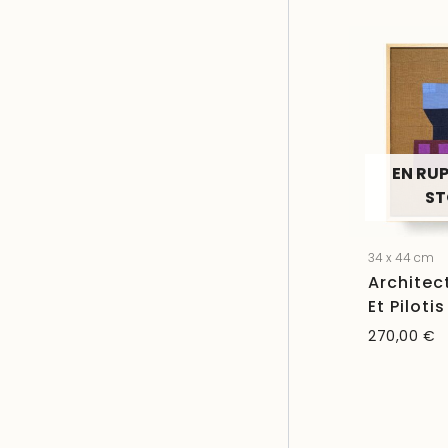
EN RU
S
34 x 44 cm
Architec
Et Pilotis
270,00
€