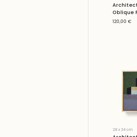
Architec
Oblique 
120,00
€
28 x 34 cm