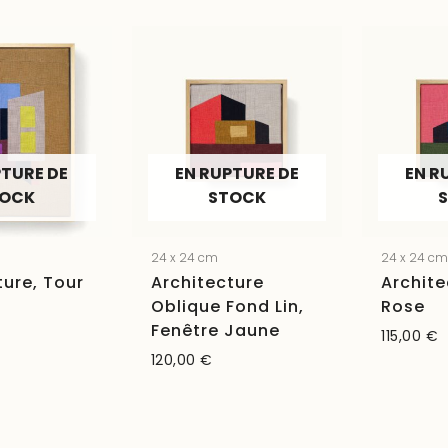
PTURE DE
EN RUPTURE DE
EN R
TOCK
STOCK
24 x 24 cm
24 x 24 c
ture, Tour
Architecture
Archite
Oblique Fond Lin,
Rose
Fenêtre Jaune
115,00
€
120,00
€