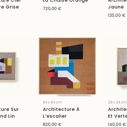
ture Ciel
La Chaise Orange
Archite
re Grise
Jaune
720,00
€
120,00
€
84 x 84 cm
28 x 34 cm
ture Sur
Architecture À
Archite
ond Lin
L’escalier
Et Vert
820,00
€
140,00
€