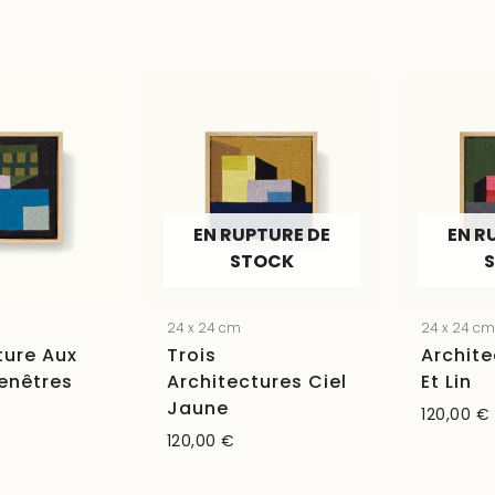
EN RUPTURE DE
EN R
STOCK
24 x 24 cm
24 x 24 c
ture Aux
Trois
Archite
Fenêtres
Architectures Ciel
Et Lin
Jaune
120,00
€
120,00
€