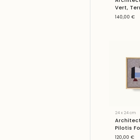
Architec
Vert, Ter
140,00
€
24 x 24 cm
Architec
Pilotis F
120,00
€