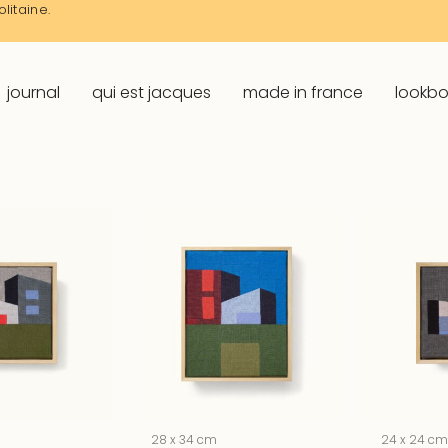
litaine.
journal
qui est jacques
made in france
lookb
28 x 34 cm
24 x 24 c