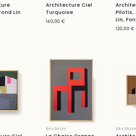
ture
Architecture Ciel
Archite
Fond Lin
Turquoise
Pilotis
Lin, Fo
140,00
€
120,00
€
64 x 94 cm
24 x 24 c