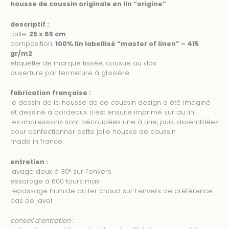
housse de coussin originale en lin “origine”
descriptif :
taille:
25 x 65 cm
composition:
100% lin labellisé “master of linen” – 415
gr/m2
étiquette de marque tissée, cousue au dos
ouverture par fermeture à glissière
fabrication française :
le dessin de la housse de ce coussin design a été imaginé
et dessiné à bordeaux. il est ensuite imprimé sur du lin.
les impressions sont découpées une à une, puis, assemblées
pour confectionner cette jolie housse de coussin.
made in france
entretien :
lavage doux à 30° sur l’envers
essorage à 600 tours maxi
repassage humide au fer chaud sur l’envers de préférence
pas de javel
conseil d’entretien :