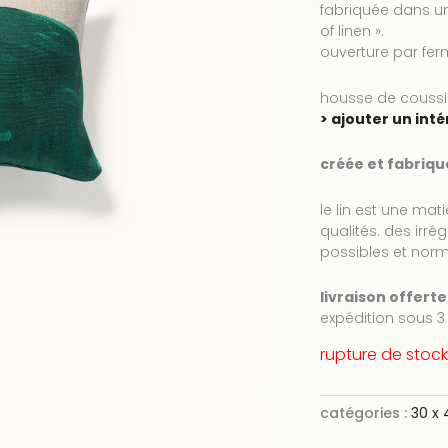
fabriquée dans un
of linen ».
ouverture par ferm
housse de coussi
> ajouter un inté
créée et fabriqu
le lin est une mat
qualités. des irré
possibles et norm
livraison offert
expédition sous 3 
rupture de stock
catégories :
30 x