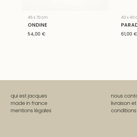
45 x 70 cm
40 x 40
ONDINE
PARA
54,00
€
61,00
qui est jacques
nous cont
made in france
livraison et
mentions légales
conditions