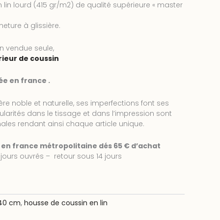
 lin lourd (415 gr/m2) de qualité supérieure « master
eture à glissière.
n vendue seule,
rieur de coussin
ée en france .
ière noble et naturelle, ses imperfections font ses
gularités dans le tissage et dans l’impression sont
ales rendant ainsi chaque article unique.
e en france métropolitaine dés 65 € d’achat
jours ouvrés – retour sous 14 jours
 40 cm
,
housse de coussin en lin