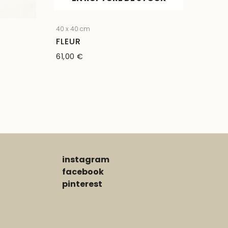
40 x 40 cm
FLEUR
61,00
€
instagram
facebook
pinterest