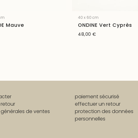
 cm
40 x 60 cm
DE Mauve
ONDINE Vert Cyprès
€
48,00
€
acter
paiement sécurisé
 retour
effectuer un retour
 générales de ventes
protection des données
personnelles