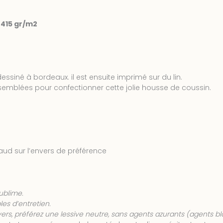
– 415 gr/m2
ssiné à bordeaux. il est ensuite imprimé sur du lin.
semblées pour confectionner cette jolie housse de coussin.
aud sur l’envers de préférence
sublime.
es d’entretien.
nvers, préférez une lessive neutre, sans agents azurants (agents b