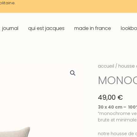
litaine.
journal
qui est jacques
made in france
lookb
accueil
/
housse d
MONOC
49,00
€
30 x 40 cm – 100%
“monochrome vert” 
brute et minimale
notre housse de c