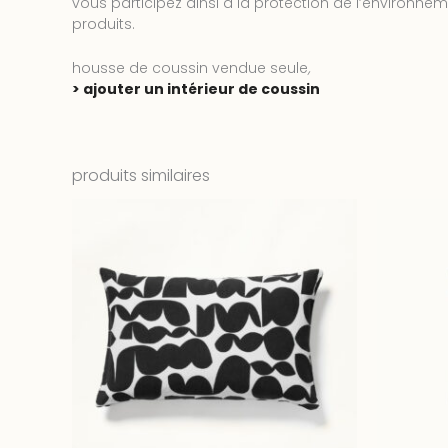
vous participez ainsi à la protection de l’environne
produits.
housse de coussin vendue seule
,
> ajouter un intérieur de coussin
produits similaires