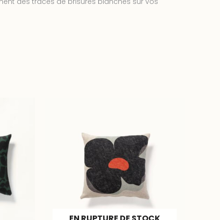
mment des traces de brisures blanches sur vos
EN RUPTURE DE STOCK