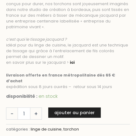
conçus pour durer, nos torchons sont joyeusement imaginés
dans notre studio de création à bordeaux, puis sont tissés en
france sur des métiers à tisser de mécanique jacquard par
une entreprise centenaire labellisée « entreprise du
patrimoine vivant ».
c’est quoi le tissage jacquard ?
idéal pour du linge de cuisine, le jacquard est une technique
de tissage qui grâce à l’entrelacement de fils colorés
permet de dessiner un motif.
en savoir plus sur le jacquard >
ici
livraison offerte en france métropolitaine dés 65 €
d’achat
expédition sous 8 jours ouvrés – retour sous 14 jours
disponibilité :
en stock
quantité
ajouter au panier
-
+
de
torchon
carreau
catégories :
linge de cuisine
,
torchon
carré