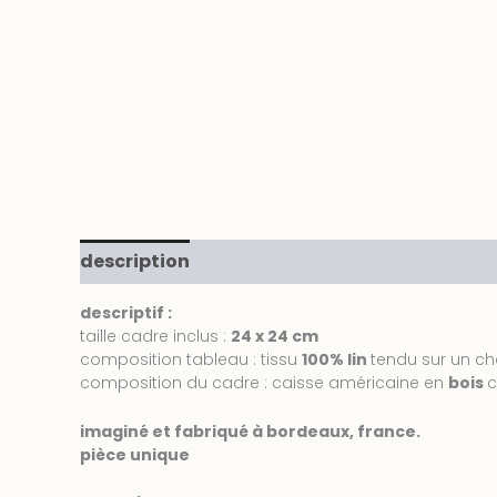
description
informations complémentair
descriptif :
taille cadre inclus :
24 x 24 cm
composition tableau : tissu
100% lin
tendu sur un ch
composition du cadre : caisse américaine en
bois
c
imaginé et fabriqué à bordeaux, france.
pièce unique