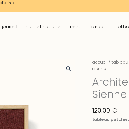
litaine.
journal
qui est jacques
made in france
lookb
accueil
/
tableau 
sienne
Archite
Sienne
120,00
€
tableau patchwor