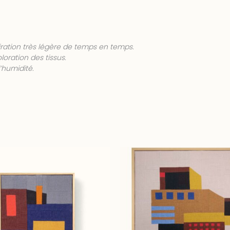
ration très légère de temps en temps.
loration des tissus.
’humidité.