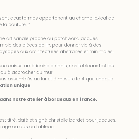
 sont deux termes appartenant au champ lexical de
de la couture…”
e artisanale proche du patchwork, jacques
ble des pièces de lin, pour donner vie à des
ysages aux architectures abstraites et minimales.
e caisse américaine en bois, nos tableaux textiles
 ou à accrocher au mur.
issus assemblés au fur et à mesure font que chaque
ation unique
.
 dans notre atelier à bordeaux en france.
est titré, daté et signé christelle bardet pour jacques,
frage au dos du tableau.