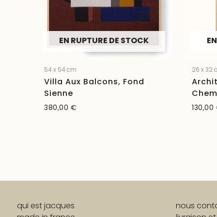
EN RUPTURE DE STOCK
EN
54 x 54 cm
26 x 32
Villa Aux Balcons, Fond
Archi
Sienne
Chem
380,00
€
130,00
qui est jacques
nous cont