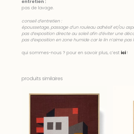
entretien :
pas de lavage.
conseil d’entretien :
époussetage, passage d’un rouleau adhésif et/ou aspi
pas d’exposition directe au soleil afin d’éviter une déco
pas d’exposition en zone humide car le lin n’aime pas l
qui sommes-nous ? pour en savoir plus, c’est
ici
!
produits similaires