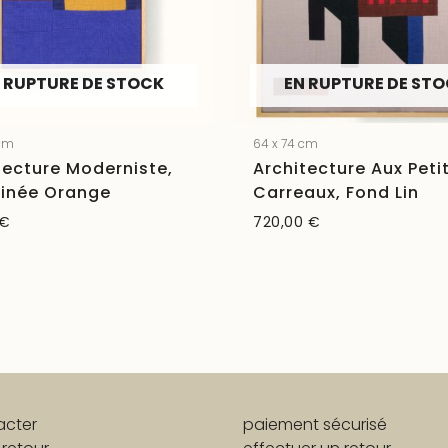
 RUPTURE DE STOCK
EN RUPTURE DE ST
 cm
64 x 74 cm
tecture Moderniste,
Architecture Aux Peti
inée Orange
Carreaux, Fond Lin
€
720,00
€
acter
paiement sécurisé