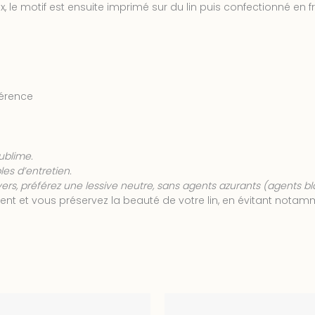
 le motif est ensuite imprimé sur du lin puis confectionné en f
férence
sublime.
es d’entretien.
nvers, préférez une lessive neutre, sans agents azurants (agents b
ment et vous préservez la beauté de votre lin, en évitant nota