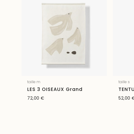
taille m
taille s
LES 3 OISEAUX Grand
TENTU
72,00
€
52,00