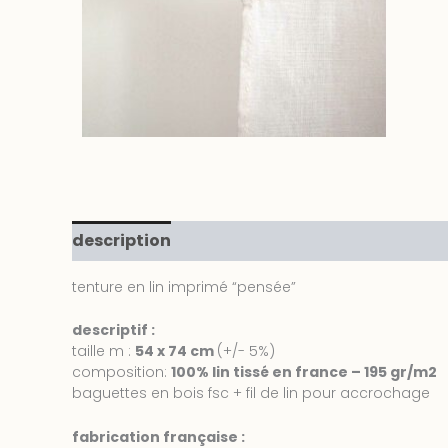
description
informations complémentair
tenture en lin imprimé “pensée”
descriptif :
taille m :
54 x 74 cm
(+/- 5%)
composition:
100% lin tissé en france – 195 gr/m2
baguettes en bois fsc + fil de lin pour accrochage
fabrication française :