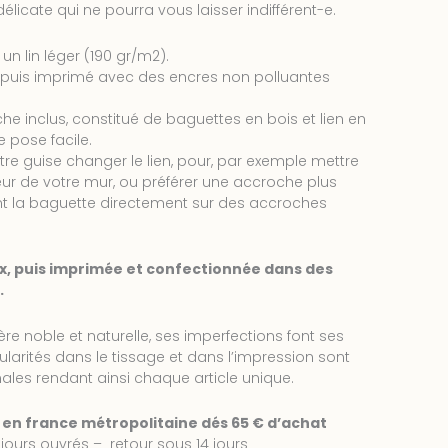
délicate qui ne pourra vous laisser indifférent-e.
un lin léger (190 gr/m2).
ce puis imprimé avec des encres non polluantes
e inclus, constitué de baguettes en bois et lien en
e pose facile.
re guise changer le lien, pour, par exemple mettre
leur de votre mur, ou préférer une accroche plus
nt la baguette directement sur des accroches
x, puis imprimée et confectionnée dans des
.
ière noble et naturelle, ses imperfections font ses
gularités dans le tissage et dans l’impression sont
ales rendant ainsi chaque article unique.
e en france métropolitaine dés 65 € d’achat
jours ouvrés – retour sous 14 jours