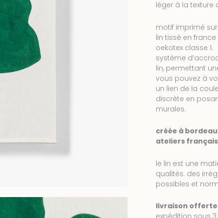
léger à la texture 
motif imprimé sur 
lin tissé en fran
oekotex classe 1.
système d’accroch
lin, permettant un
vous pouvez à vot
un lien de la cou
discrète en posa
murales.
créée à bordeau
ateliers français
le lin est une mat
qualités. des irré
possibles et norm
livraison offert
expédition sous 3 