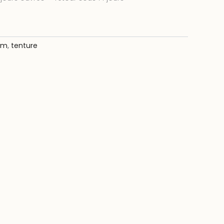
e m
,
tenture