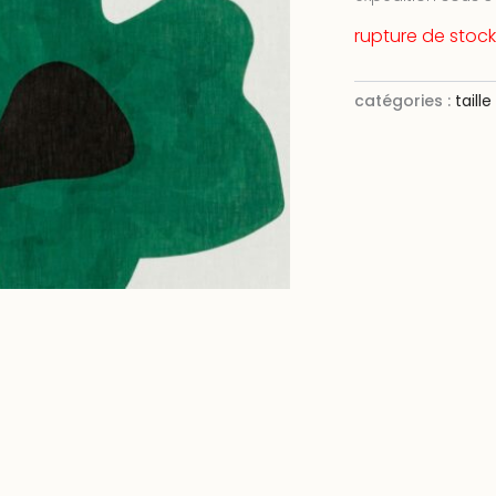
rupture de stock
catégories :
taill