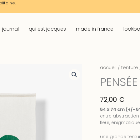
litaine.
journal
qui est jacques
made in france
lookb
accueil
/
tenture
PENSÉE
72,00
€
54 x 74 cm (+/- 5
entre abstraction 
fleur, énigmatique
une grande tentur