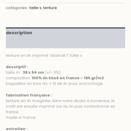
abstrait
catégories :
taille s
,
tenture
1
description
informations complémentaires
tenture en lin imprimé “abstrait 1” taille s
descriptif :
taille m :
38 x 54 cm
(+/- 5%)
composition:
100% lin tissé en france – 195 gr/m2
baguettes en bois fsc + fil de lin pour accrochage.
fabrication française :
tenture en lin imaginée dans notre studio à bordeaux, le
motif est ensuite imprimé sur du lin puis confectionné en
france.
made in france
entretien :