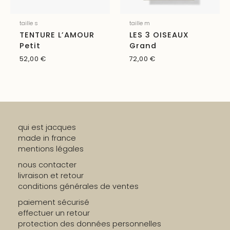
taille s
taille m
TENTURE L’AMOUR
LES 3 OISEAUX
Petit
Grand
52,00
€
72,00
€
qui est jacques
made in france
mentions légales
nous contacter
livraison et retour
conditions générales de ventes
paiement sécurisé
effectuer un retour
protection des données personnelles