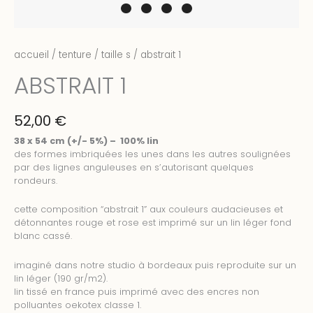
accueil
/
tenture
/
taille s
/ abstrait 1
ABSTRAIT 1
52,00
€
38 x 54 cm (+/- 5%) – 100% lin
des formes imbriquées les unes dans les autres soulignées
par des lignes anguleuses en s’autorisant quelques
rondeurs.
cette composition “abstrait 1” aux couleurs audacieuses et
détonnantes rouge et rose est imprimé sur un lin léger fond
blanc cassé.
imaginé dans notre studio à bordeaux puis reproduite sur un
lin léger (190 gr/m2).
lin tissé en france puis imprimé avec des encres non
polluantes oekotex classe 1.