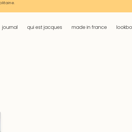
litaine.
journal
qui est jacques
made in france
lookb