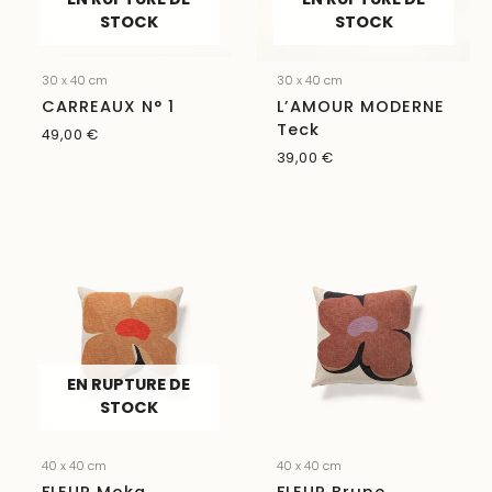
STOCK
STOCK
30 x 40 cm
30 x 40 cm
CARREAUX N° 1
L’AMOUR MODERNE
Teck
49,00
€
39,00
€
EN RUPTURE DE
STOCK
40 x 40 cm
40 x 40 cm
FLEUR Moka
FLEUR Brune