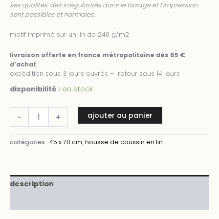
ses qualités. des irrégularités dans le tissage et l’impression
sont possibles et normales.
motif imprimé sur un lin de 240 g/m2
livraison offerte en france métropolitaine dés 65 €
d’achat
expédition sous 3 jours ouvrés – retour sous 14 jours
disponibilité :
en stock
quantité
ajouter au panier
-
+
de
ondine
catégories :
45 x 70 cm
,
housse de coussin en lin
description
informations complémentaires