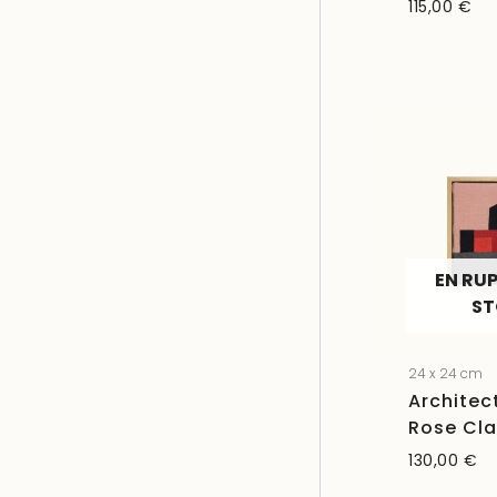
115,00
€
EN RU
S
24 x 24 cm
Architec
Rose Cla
130,00
€