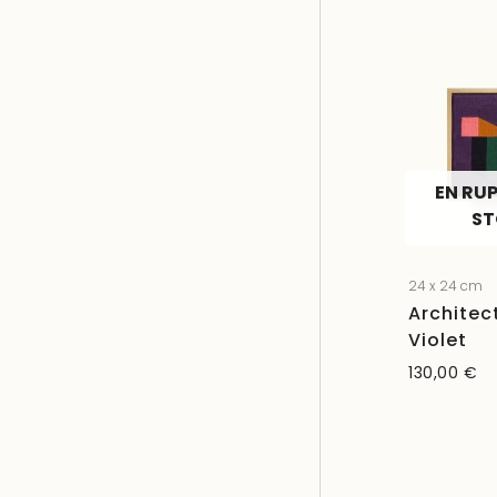
EN RU
S
24 x 24 cm
Architec
Violet
130,00
€