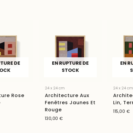
PTURE DE
EN RUPTURE DE
EN R
TOCK
STOCK
24 x 24 cm
24 x 24 c
ture Rose
Architecture Aux
Archite
e
Fenêtres Jaunes Et
Lin, Te
Rouge
115,00
€
130,00
€