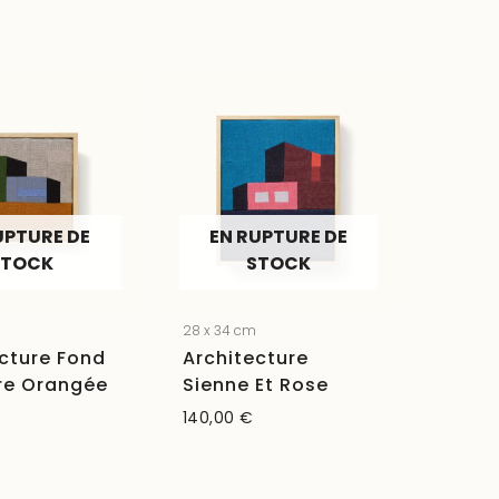
UPTURE DE
EN RUPTURE DE
STOCK
STOCK
m
28 x 34 cm
cture Fond
Architecture
rre Orangée
Sienne Et Rose
140,00
€