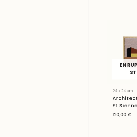
EN RU
S
24 x 24 cm
Architec
Et Sienn
120,00
€