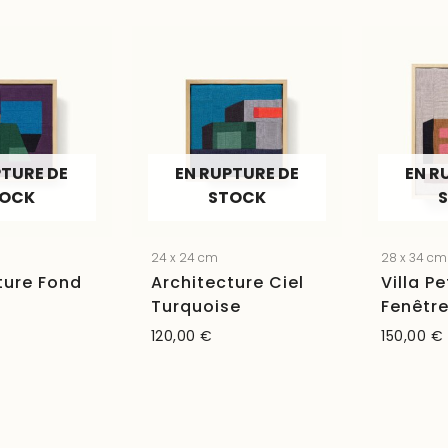
PTURE DE
EN RUPTURE DE
EN R
TOCK
STOCK
24 x 24 cm
28 x 34 cm
ture Fond
Architecture Ciel
Villa Pe
Turquoise
Fenêtr
120,00
€
150,00
€