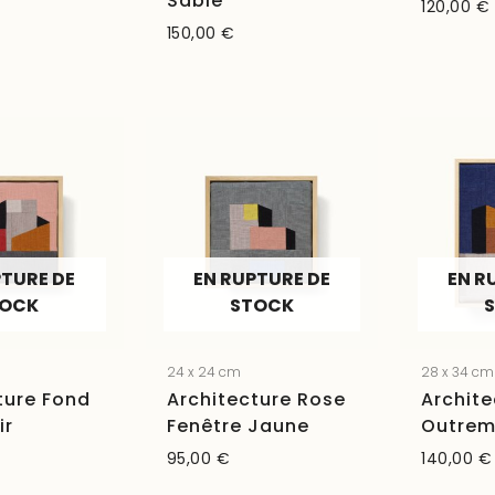
Sable
120,00
€
150,00
€
PTURE DE
EN RUPTURE DE
EN R
TOCK
STOCK
24 x 24 cm
28 x 34 cm
ture Fond
Architecture Rose
Archite
ir
Fenêtre Jaune
Outrem
95,00
€
140,00
€