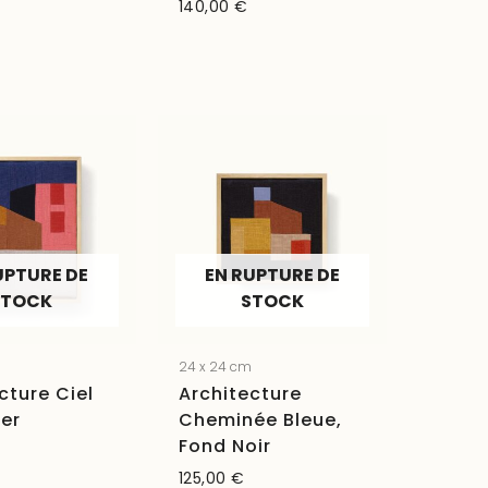
140,00
€
UPTURE DE
EN RUPTURE DE
STOCK
STOCK
24 x 24 cm
cture Ciel
Architecture
er
Cheminée Bleue,
Fond Noir
125,00
€