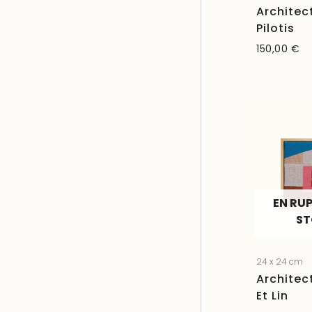
Architec
Pilotis
150,00
€
EN RU
S
24 x 24 cm
Architec
Et Lin