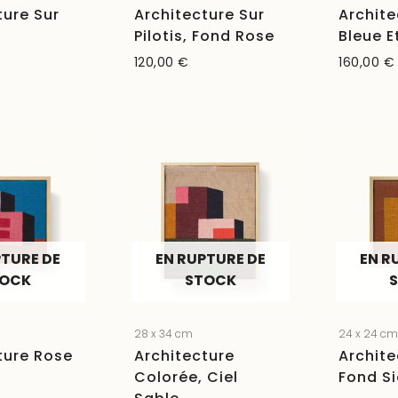
ture Sur
Architecture Sur
Archite
Pilotis, Fond Rose
Bleue E
120,00
€
160,00
€
PTURE DE
EN RUPTURE DE
EN R
TOCK
STOCK
28 x 34 cm
24 x 24 c
ture Rose
Architecture
Archite
Colorée, Ciel
Fond S