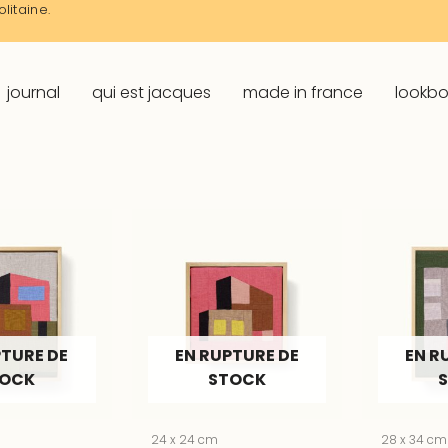
litaine.
journal
qui est jacques
made in france
lookb
PTURE DE
EN RUPTURE DE
EN R
TOCK
STOCK
24 x 24 cm
28 x 34 cm