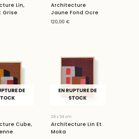
cture Lin,
Architecture
t Grise
Jaune Fond Ocre
120,00
€
UPTURE DE
EN RUPTURE DE
STOCK
STOCK
m
28 x 34 cm
cture Cube,
Architecture Lin Et
ienne
Moka